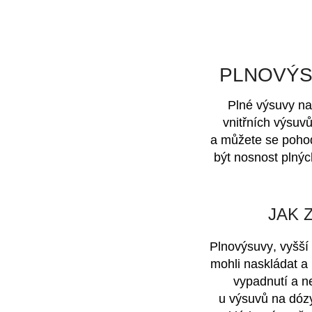
PLNOVÝS
Plné výsuvy na
vnitřních výsuv
a můžete se poho
být
nosnost plnýc
JAK 
Plnovýsuvy
, vyšš
mohli naskládat a 
vypadnutí a n
u výsuvů na dózy