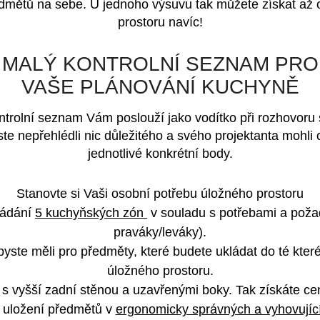
edmětů na sebe. U jednoho výsuvu tak můžete získat
až 
prostoru navíc
!
MALÝ KONTROLNÍ SEZNAM PRO
VAŠE PLÁNOVÁNÍ KUCHYNĚ
ntrolní seznam Vám poslouží jako vodítko při rozhovoru
ste nepřehlédli nic důležitého a
svého projektanta
mohli c
jednotlivé konkrétní body.
Stanovte si Vaši osobní potřebu úložného prostoru
řádání
5 kuchyňských zón
v souladu s potřebami a poža
praváky/leváky).
byste měli pro předměty, které budete ukládat do té kter
úložného prostoru.
 s vyšší zadní stěnou a uzavřenými boky. Tak získáte ce
i uložení předmětů v
ergonomicky správných a vyhovujíc