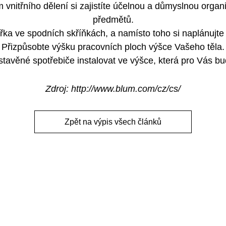
m vnitřního dělení si zajistíte účelnou a důmyslnou organ
předmětů.
ka ve spodních skříňkách, a namísto toho si naplánujte
Přizpůsobte výšku pracovních ploch výšce Vašeho těla.
stavěné spotřebiče instalovat ve výšce, která pro Vás b
Zdroj: http://www.blum.com/cz/cs/
Zpět na výpis všech článků