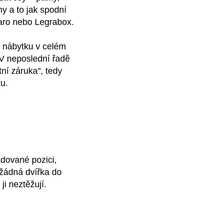
y a to jak spodní
aro
nebo
Legrabox
.
 nábytku v celém
 V neposlední řadě
tní záruka"
, tedy
u.
adované pozici,
 žádná dvířka do
ji neztěžují.