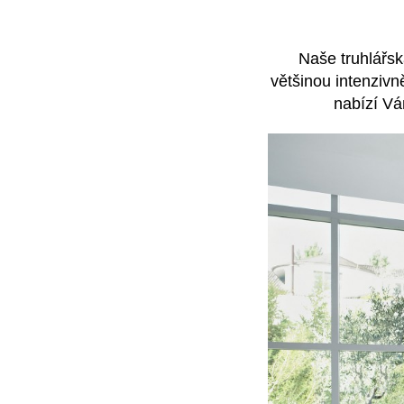
Naše truhlářs
většinou intenzivn
nabízí Vá