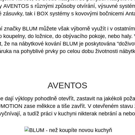
my
AVENTOS
s různými způsoby otvírání, výsuvné systém
é zásuvky, tak i BOX systémy s kovovými bočnicemi
Ant
í značky BLUM můžete však výborně využít i v ostatním
o koupelny, do ložnice, do obývacího pokoje, nebo haly.
ět, že na nábytkové kování BLUM je poskytována "
doživo
áruka na pohyblivé prvky po celou dobu životnosti nábytk
AVENTOS
 dají výklopy
pohodlně otevřít
, zastavit na jakékoli pož
UMOTION
zase měkkce a tiše zavřít. V otevřeném stavu
yčnívají, a tudíž práci v kuchyni nikterak nebrání a nebo 