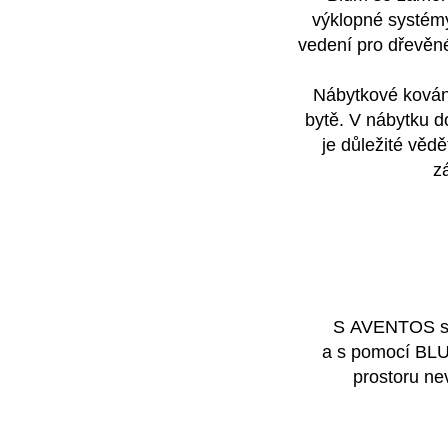
výklopné systé
vedení pro dřevěn
Nábytkové kován
bytě. V nábytku d
je důležité věd
z
S AVENTOS se
a s pomocí
BL
prostoru nev