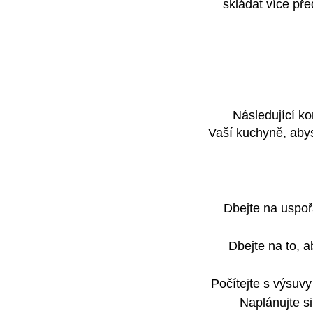
skládat více př
Následující ko
Vaší
kuchyně
, aby
Dbejte na uspo
Dbejte na to, a
Počítejte s výsuvy
Naplánujte s