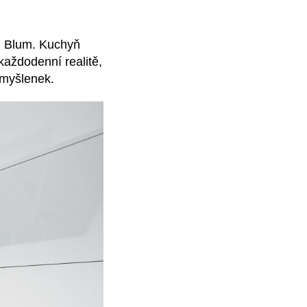
i Blum. Kuchyň
každodenní realitě,
 myšlenek.