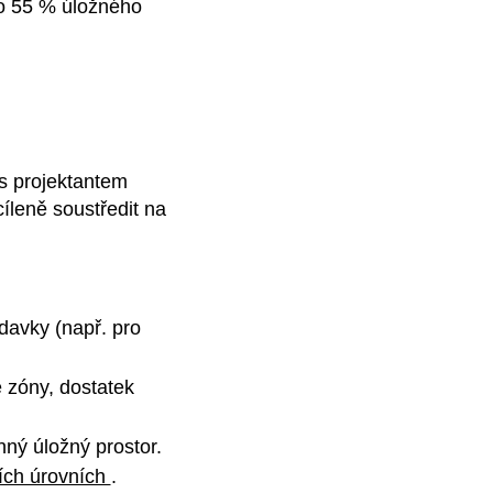
o 55 % úložného
 s projektantem
íleně soustředit na
davky (např. pro
é zóny, dostatek
nný úložný prostor.
ích úrovních
.