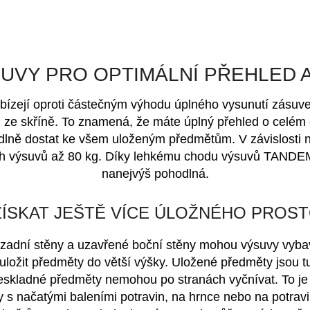
UVY PRO OPTIMÁLNÍ PŘEHLED A
bízejí oproti částečným výhodu úplného vysunutí zásuv
ů ze skříně. To znamená, že máte úplný přehled o celé
dlně dostat ke všem uloženým předmětům. V závislosti 
h výsuvů až 80 kg
. Díky lehkému chodu výsuvů TANDEM 
nanejvýš pohodlná.
ZÍSKAT JEŠTĚ VÍCE ÚLOŽNÉHO PROS
í zadní stěny a uzavřené boční stěny mohou výsuvy vybav
uložit předměty do větší výšky. Uložené předměty jsou t
eskladné předměty nemohou po stranách vyčnívat. To je 
 s načatými baleními potravin, na hrnce nebo na potrav