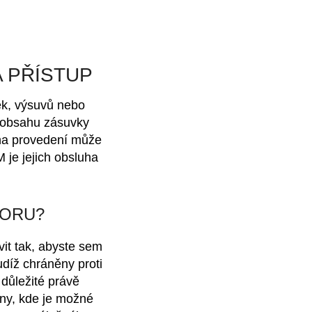
 PŘÍSTUP
ek, výsuvů nebo
m obsahu zásuvky
na provedení může
je jejich obsluha
TORU?
it tak, abyste sem
udíž chráněny proti
důležité právě
iny, kde je možné