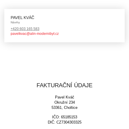
PAVEL KVÁČ
Návrhy
+420 603 165 583
pavelkvac@alin-modernibyt.cz
FAKTURAČNÍ ÚDAJE
Pavel Kváč
Okružní 234
53361, Choltice
IČO: 65185153
DIČ: CZ7304303325