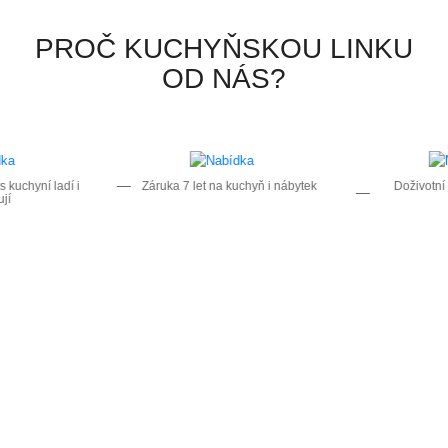
PROČ KUCHYŇSKOU LINKU
OD NÁS?
kuchyní ladí i
Záruka 7 let na kuchyň i nábytek
Doživotní k
í
n