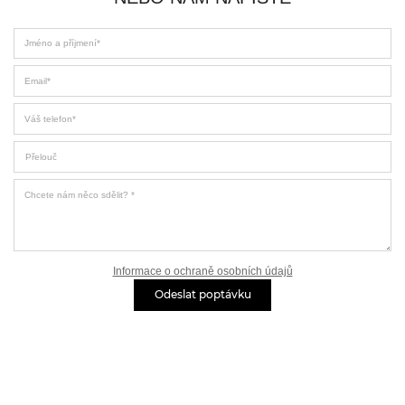
Jméno a příjmení
Email
Váš telefon
Z jaké pobočky si přejete kontaktovat
Chcete nám něco sdělit?
Informace o ochraně osobních údajů
Odeslat poptávku