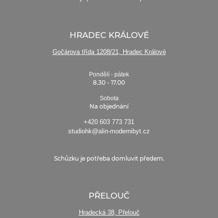
HRADEC KRÁLOVÉ
Gočárova třída 1208/21, Hradec Králové
Pondělí - pátek
8.30 - 17.00
Sobota
Na objednání
+420 603 773 731
studiohk@alin-modernibyt.cz
Schůzku je potřeba domluvit předem.
PŘELOUČ
Hradecká 38, Přelouč