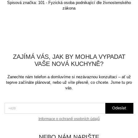
Spisová značka: 101 - Fyzická osoba podnikající dle živnostenského
zákona
ZAJÍMÁ VÁS, JAK BY MOHLA VYPADAT
VAŠE NOVÁ KUCHYNĚ?
Zanechte nám telefon a domluvíme si nezávaznou konzultaci – ať už
teprve začínáte plánovat, nebo už víte přesně, co chcete. Jsme tu pro
vás.
*Telefon (+420)
Odeslat
Informace o ochraně osobních údajů
NEBO NÁM NAPIŠTE