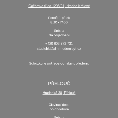
Gočárova třída 1208/21, Hradec Králové
Pondělí - pátek
8.30 - 17.00
Sobota
Na objednání
+420 603 773 731
studiohk@alin-modernibyt.cz
Schůzku je potřeba domluvit předem.
PŘELOUČ
Hradecká 38, Přelouč
Otevírací doba
po domluvě
Sobota