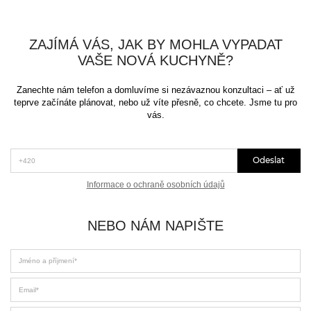
ZAJÍMÁ VÁS, JAK BY MOHLA VYPADAT
VAŠE NOVÁ KUCHYNĚ?
Zanechte nám telefon a domluvíme si nezávaznou konzultaci – ať už
teprve začínáte plánovat, nebo už víte přesně, co chcete. Jsme tu pro
vás.
*Telefon (+420)
Odeslat
Informace o ochraně osobních údajů
NEBO NÁM NAPIŠTE
Jméno a příjmení
Email
Váš telefon