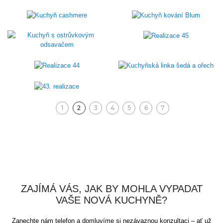
1
2
3
4
5
6
7
(aktuální)
ZAJÍMÁ VÁS, JAK BY MOHLA VYPADAT
VAŠE NOVÁ KUCHYNĚ?
Zanechte nám telefon a domluvíme si nezávaznou konzultaci – ať už