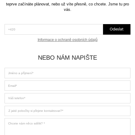
teprve začínáte plánovat, nebo už víte přesně, co chcete. Jsme tu pro
vás.
*Telefon (+420)
Odeslat
Informace o ochraně osobních údajů
NEBO NÁM NAPIŠTE
Jméno a příjmení
Email
Váš telefon
Z jaké pobočky si přejete kontaktovat
Chcete nám něco sdělit?