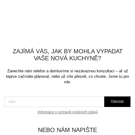
ZAJÍMÁ VÁS, JAK BY MOHLA VYPADAT
VAŠE NOVÁ KUCHYNĚ?
Zanechte nám telefon a domluvíme si nezávaznou konzultaci – ať už
teprve začínáte plánovat, nebo už víte přesně, co chcete. Jsme tu pro
vás.
*Telefon (+420)
Odeslat
Informace o ochraně osobních údajů
NEBO NÁM NAPIŠTE