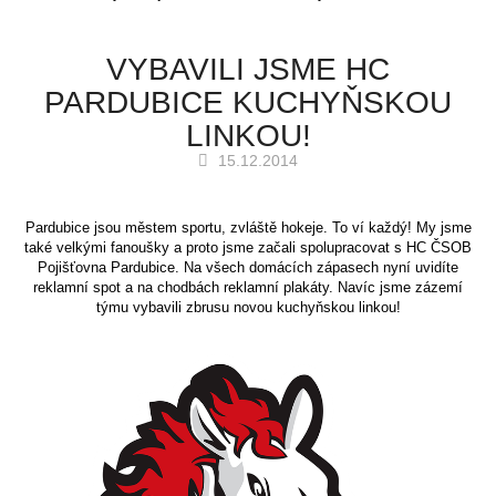
VYBAVILI JSME HC
PARDUBICE KUCHYŇSKOU
LINKOU!
15.12.2014
Pardubice jsou městem sportu, zvláště hokeje. To ví každý! My jsme
také velkými fanoušky a proto jsme začali spolupracovat s HC ČSOB
Pojišťovna Pardubice. Na všech domácích zápasech nyní uvidíte
reklamní spot a na chodbách reklamní plakáty. Navíc jsme zázemí
týmu vybavili zbrusu novou kuchyňskou linkou!