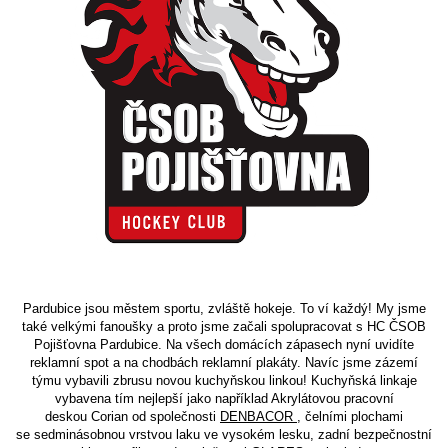
Pardubice jsou městem sportu, zvláště hokeje. To ví každý! My jsme
také velkými fanoušky a proto jsme začali spolupracovat s
HC ČSOB
Pojišťovna Pardubice
. Na všech domácích zápasech nyní uvidíte
reklamní spot a na chodbách reklamní plakáty. Navíc jsme zázemí
týmu vybavili zbrusu novou kuchyňskou linkou!
Kuchyňská linka
je
vybavena tím nejlepší jako například Akrylátovou pracovní
deskou
Corian
od společnosti
DENBACOR
, čelními plochami
se
sedminásobnou vrstvou laku
ve vysokém lesku, zadní
bezpečnostní