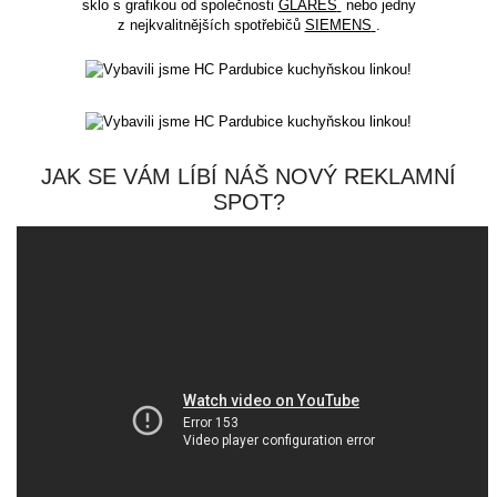
sklo
s grafikou od společnosti
GLARES
nebo jedny
z nejkvalitnějších
spotřebičů
SIEMENS
.
JAK SE VÁM LÍBÍ NÁŠ NOVÝ REKLAMNÍ
SPOT?