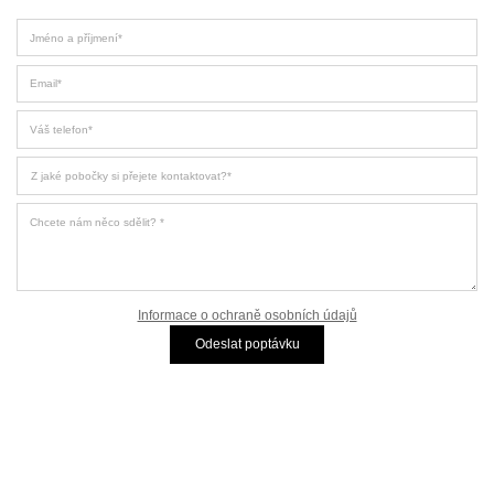
Jméno a příjmení
Email
Váš telefon
Z jaké pobočky si přejete kontaktovat
Chcete nám něco sdělit?
Informace o ochraně osobních údajů
Odeslat poptávku