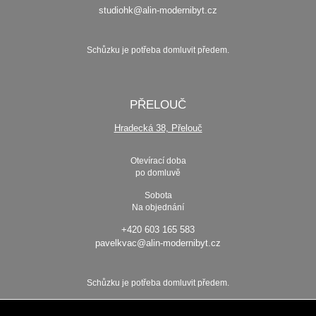
studiohk@alin-modernibyt.cz
Schůzku je potřeba domluvit předem.
PŘELOUČ
Hradecká 38, Přelouč
Otevírací doba
po domluvě
Sobota
Na objednání
+420 603 165 583
pavelkvac@alin-modernibyt.cz
Schůzku je potřeba domluvit předem.