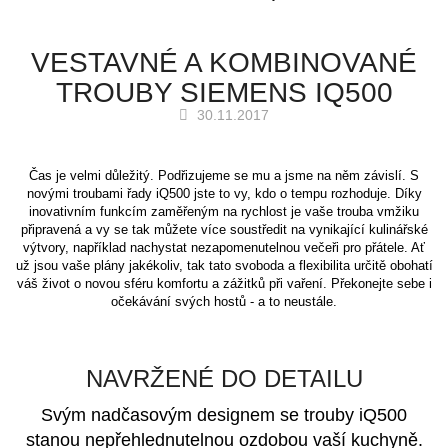
VESTAVNÉ A KOMBINOVANÉ
TROUBY SIEMENS IQ500
30.11.2017
Čas je velmi důležitý. Podřizujeme se mu a jsme na něm závislí. S
novými troubami řady iQ500 jste to vy, kdo o tempu rozhoduje. Díky
inovativním funkcím zaměřeným na rychlost je vaše trouba vmžiku
připravená a vy se tak můžete více soustředit na vynikající kulinářské
výtvory, například nachystat nezapomenutelnou večeři pro přátele. Ať
už jsou vaše plány jakékoliv, tak tato svoboda a flexibilita určitě obohatí
váš život o novou sféru komfortu a zážitků při vaření. Překonejte sebe i
očekávání svých hostů - a to neustále.
NAVRŽENÉ DO DETAILU
Svým nadčasovým designem se trouby iQ500
stanou nepřehlednutelnou ozdobou vaší kuchyně.