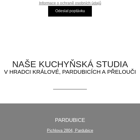
Informace o ochraně osobních údajů
Odeslat poptávku
NAŠE KUCHYŇSKÁ STUDIA
V HRADCI KRÁLOVÉ, PARDUBICÍCH A PŘELOUČI
PARDUBICE
Pichlova 2804, Pardubice