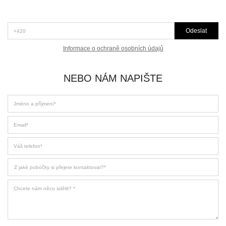
*Telefon (+420)
Odeslat
Informace o ochraně osobních údajů
NEBO NÁM NAPIŠTE
Jméno a příjmení
Email
Váš telefon
Z jaké pobočky si přejete kontaktovat
Chcete nám něco sdělit?