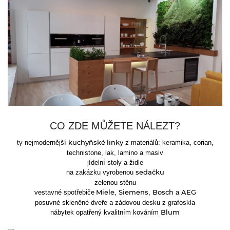
CO ZDE MŮŽETE NÁLEZT?
ty nejmodernější
z materiálů: keramika, corian,
kuchyňské link
y
technistone, lak, lamino a masiv
jídelní stoly a židle
na zakázku vyrobenou
sedačku
zelenou stěnu
vestavné spotřebiče
,
,
a
Miele
Siemens
Bosch
AEG
posuvné skleněné dveře a zádovou desku z grafoskla
nábytek opatřený kvalitním kováním
Blum