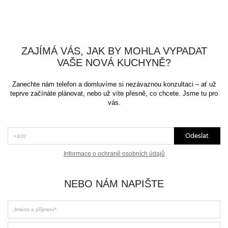
ZAJÍMÁ VÁS, JAK BY MOHLA VYPADAT
VAŠE NOVÁ KUCHYNĚ?
Zanechte nám telefon a domluvíme si nezávaznou konzultaci – ať už
teprve začínáte plánovat, nebo už víte přesně, co chcete. Jsme tu pro
vás.
*Telefon (+420)
Odeslat
Informace o ochraně osobních údajů
NEBO NÁM NAPIŠTE
Jméno a příjmení
Email