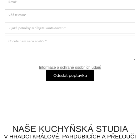
Váš telefon
Z jaké pobočky si přejete kontaktovat
Chcete nám něco sdělit?
Informace o ochraně osobních údajů
Odeslat poptávku
NAŠE KUCHYŇSKÁ STUDIA
V HRADCI KRÁLOVÉ, PARDUBICÍCH A PŘELOUČI